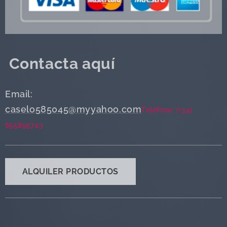
Contacta aquí
Email:
caselo585045@myyahoo.com
Teléfono: (+34)
655895723
ALQUILER PRODUCTOS