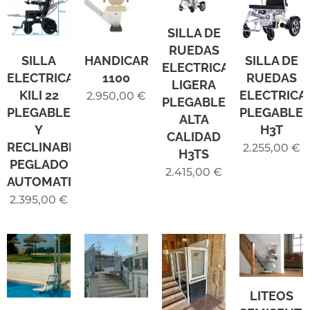
SILLA DE
RUEDAS
SILLA
HANDICARE
SILLA DE
ELECTRICA
ELECTRICA
1100
RUEDAS
LIGERA
KILI 22
ELECTRICA
2.950,00
€
PLEGABLE
PLEGABLE
PLEGABLE
ALTA
Y
H3T
CALIDAD
RECLINABLE
2.255,00
€
H3TS
PEGLADO
2.415,00
€
AUTOMATICO
2.395,00
€
LITEOS