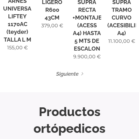
ARNES
LIGERO
SUPRA
SUPRA
UNIVERSAL
R600
RECTA
TRAMO
LIFTEY
43CM
+MONTAJE
CURVO
1170AC
(ACESS
(ACESIBILI
379,00
€
(teyder)
A4) HASTA
A4)
TALLA L M
5 MTS DE
11.100,00
€
155,00
€
ESCALON
9.900,00
€
Siguiente
Productos
ortópedicos