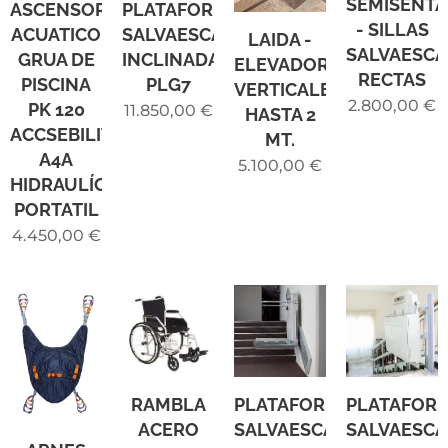
SEMISENT
ASCENSOR
PLATAFORMA
- SILLAS
ACUATICO
SALVAESCALERAS
LAIDA -
SALVAESCA
GRUA DE
INCLINADA
ELEVADORES
RECTAS
PISCINA
PLG7
VERTICALES
2.800,00
€
PK 120
11.850,00
€
HASTA 2
ACCSEBILITY
MT.
A4A
5.100,00
€
HIDRAULÍCO
PORTATIL
4.450,00
€
RAMBLA
PLATAFORMA
PLATAFOR
ACERO
SALVAESCALERAS
SALVAESCA