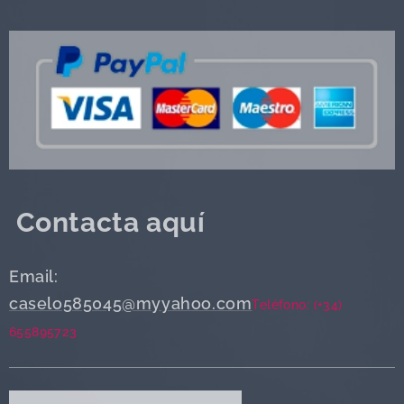
Contacta aquí
Email:
caselo585045@myyahoo.com
Teléfono: (+34)
655895723