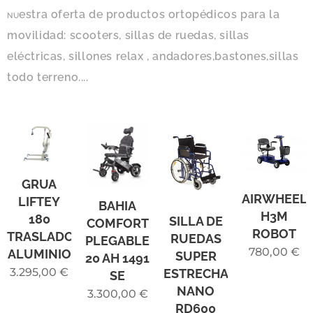
estra oferta de productos ortopédicos para la
NU
movilidad: scooters, sillas de ruedas, sillas
eléctricas, sillones relax , andadores,bastones,sillas
todo terreno....
GRUA
AIRWHEEL
LIFTEY
BAHIA
H3M
180
SILLA DE
COMFORT
ROBOT
TRASLADO
RUEDAS
PLEGABLE
780,00
€
ALUMINIO
SUPER
20 AH 1491
3.295,00
€
ESTRECHA
SE
NANO
3.300,00
€
RD600