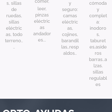
comer,
s, sillas
y
cómoda
leer,
de
seguro:
y
pinzas
ruedas,
camas
complet
eléctric
sillas
eléctric
a:
as
eléctric
as,
inodoro
andador
as, todo
cojines,
s,
es...
terreno..
barandil
taburet
..
las,.resp
es,aside
aldos..
ros
barras..a
lzas.
sillas
regulabl
es