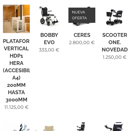
NUEVA
OFERTA
BOBBY
CERES
SCOOTER
PLATAFORMA
EVO
ONE.
2.800,00
€
VERTICAL
NOVEDAD
333,00
€
HDP1
1.250,00
€
HERA
(ACCESIBILIDAD
A4)
200MM
HASTA
3000MM
11.125,00
€