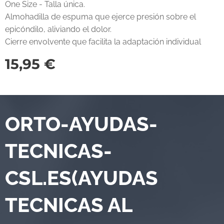
One Size - Talla única.
Almohadilla de espuma que ejerce presión sobre el
epicóndilo, aliviando el dolor.
Cierre envolvente que facilita la adaptación individual
15,95
€
ORTO-AYUDAS-
TECNICAS-
CSL.ES(AYUDAS
TECNICAS AL