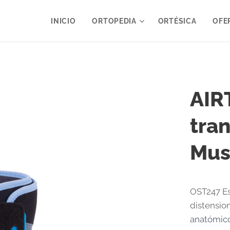
INICIO
ORTOPEDIA
ORTÉSICA
OFE
AIR
tran
Mus
OST247 Est
distensio
anatómico