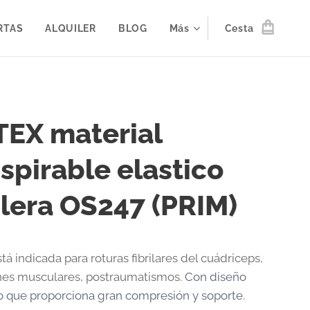
RTAS
ALQUILER
BLOG
Más
Cesta
TEX material
spirable elastico
lera OS247 (PRIM)
á indicada para roturas fibrilares del cuádriceps,
nes musculares, postraumatismos.
Con diseño
 que proporciona gran compresión y soporte.