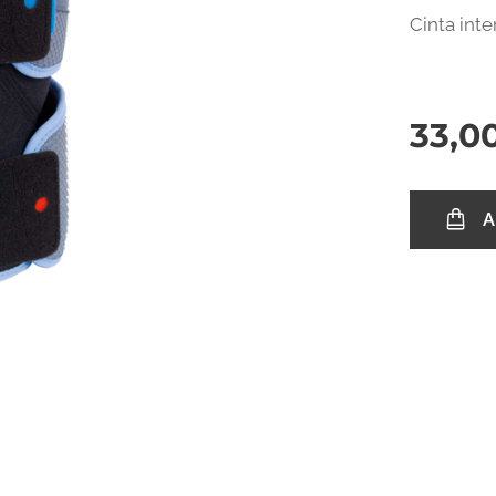
Cinta inte
33,0
A