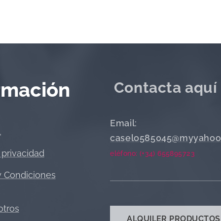
rmación
Contacta aquí
Email:
l
caselo585045@myyahoo
 privacidad
eléfono: (+34) 655895723
y Condiciones
otros
ALQUILER PRODUCTOS