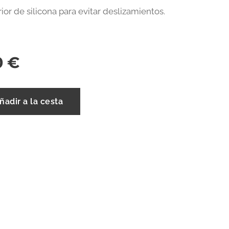
rior de silicona para evitar deslizamientos.
0
€
ñadir a la cesta