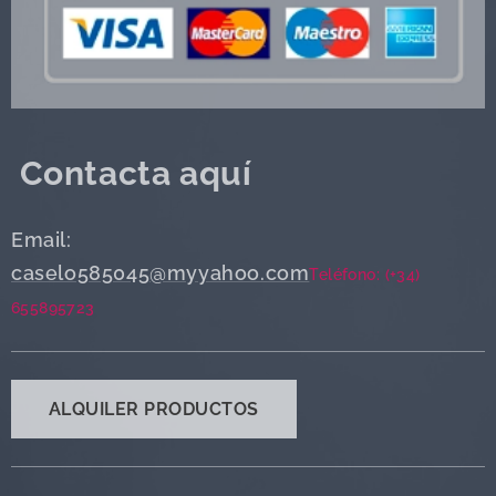
Contacta aquí
Email:
caselo585045@myyahoo.com
Teléfono: (+34)
655895723
ALQUILER PRODUCTOS