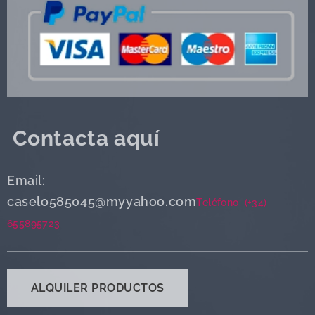
Contacta aquí
Email:
caselo585045@myyahoo.com
Teléfono: (+34)
655895723
ALQUILER PRODUCTOS