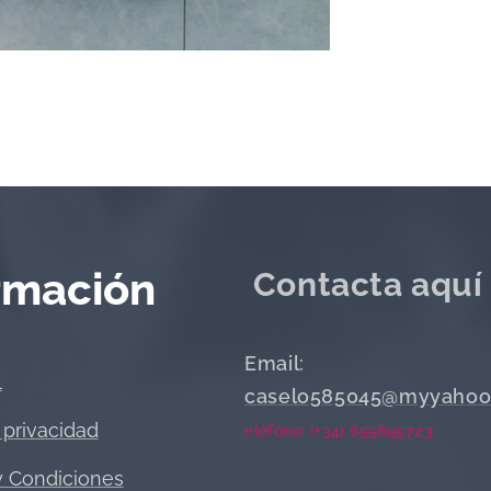
rmación
Contacta aquí
Email:
l
caselo585045@myyahoo
 privacidad
eléfono: (+34) 655895723
y Condiciones