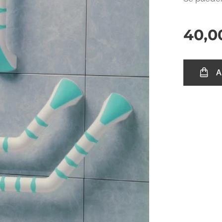
40,0
A