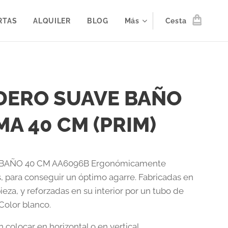
RTAS
ALQUILER
BLOG
Más
Cesta
DERO SUAVE BAÑO
MA 40 CM (PRIM)
BAÑO 40 CM AA6096B Ergonómicamente
, para conseguir un óptimo agarre. Fabricadas en
ieza, y reforzadas en su interior por un tubo de
Color blanco.
colocar en horizontal o en vertical.