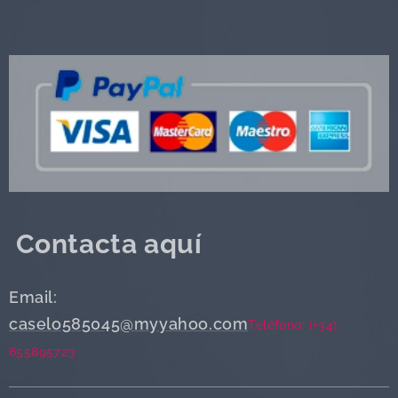
Contacta aquí
Email:
caselo585045@myyahoo.com
Teléfono: (+34)
655895723