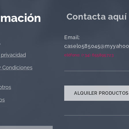
rmación
Contacta aquí
Email:
l
caselo585045@myyahoo
 privacidad
eléfono: (+34) 655895723
y Condiciones
otros
ALQUILER PRODUCTOS
os