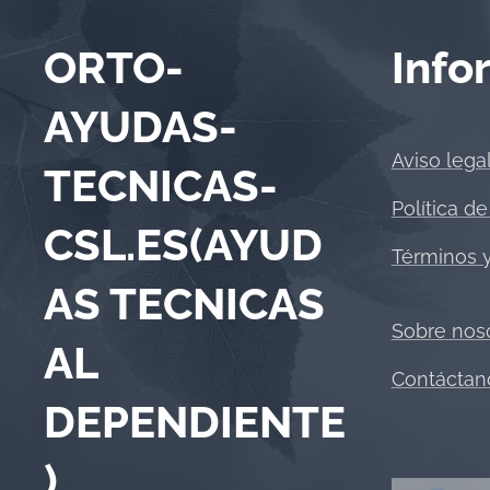
ORTO-
Info
AYUDAS-
Aviso lega
TECNICAS-
Política de
CSL.ES(AYUD
Términos 
AS TECNICAS
Sobre nos
AL
Contáctan
DEPENDIENTE
)