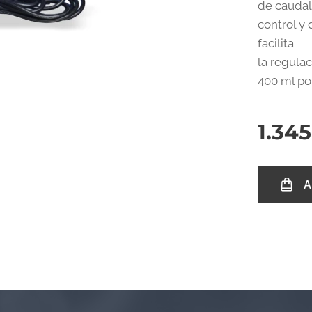
de caudal 
control y 
facilita
la regula
400 ml po
1.34
A