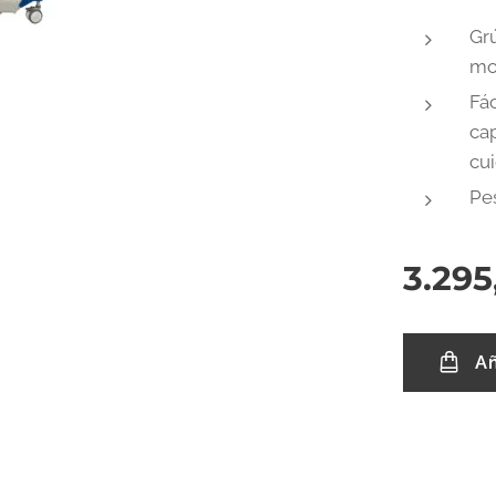
Gr
mo
Fác
ca
cu
Pe
3.295
Añ