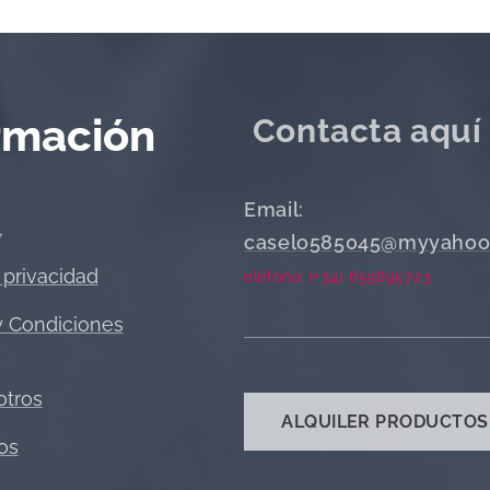
rmación
Contacta aquí
Email:
l
caselo585045@myyahoo
 privacidad
eléfono: (+34) 655895723
y Condiciones
otros
ALQUILER PRODUCTOS
os