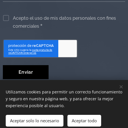
Acepto el uso de mis datos personales con fines
comerciales
Enviar
Utilizamos cookies para permitir un correcto funcionamiento
y seguro en nuestra página web, y para ofrecer la mejor
© 2019 Ayudas Técnicas al Dependiente
Cookies
experiencia posible al usuario.
Aceptar solo lo necesario
Añadir a la cesta
Aceptar todo