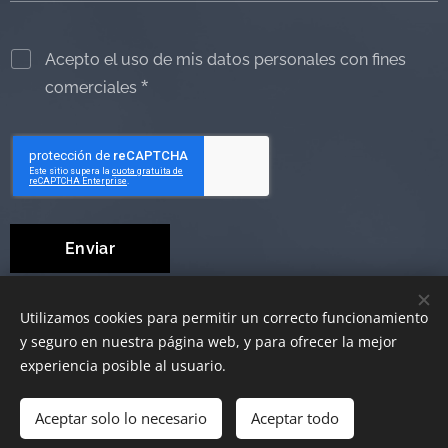
Acepto el uso de mis datos personales con fines
comerciales
Enviar
Utilizamos cookies para permitir un correcto funcionamiento
y seguro en nuestra página web, y para ofrecer la mejor
© 2019 Ayudas Técnicas al Dependiente
Cookies
experiencia posible al usuario.
Aceptar solo lo necesario
Añadir a la cesta
Aceptar todo