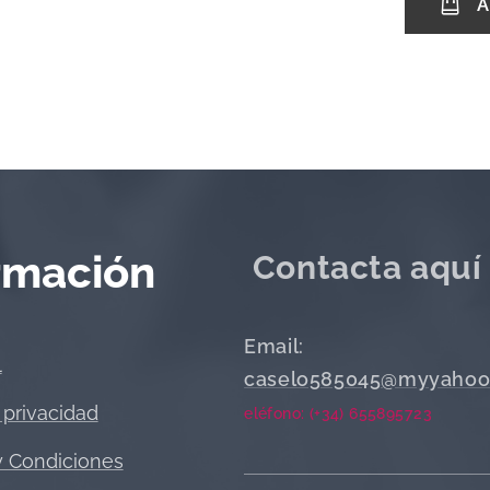
A
rmación
Contacta aquí
Email:
l
caselo585045@myyahoo
 privacidad
eléfono: (+34) 655895723
y Condiciones