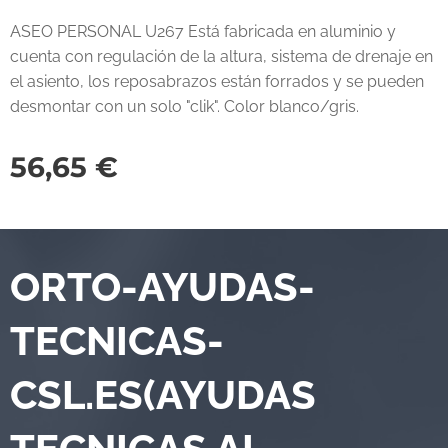
ASEO PERSONAL U267 Está fabricada en aluminio y
cuenta con regulación de la altura, sistema de drenaje en
el asiento, los reposabrazos están forrados y se pueden
desmontar con un solo "clik". Color blanco/gris.
56,65
€
ORTO-AYUDAS-
TECNICAS-
CSL.ES(AYUDAS